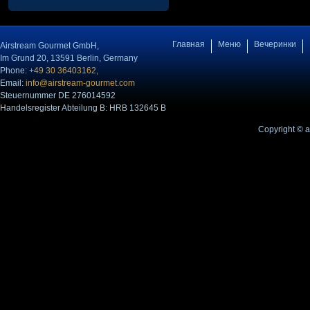
Главная
Меню
Вечеринки
Airstream Gourmet GmbH,
Im Grund 20, 13591 Berlin, Germany
Phone:
+49 30 36403162,
Email:
info@airstream-gourmet.com
Steuernummer DE 276014592
Handelsregister Abteilung B: HRB 132645 B
Copyright © 